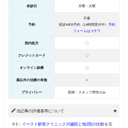
休診日
月曜・火曜
不要
予約
初診WEB予約（24時間受付中）
予約
フォームはコチラ
院内処方
〇
クレジットカード
〇
オンライン診療
〇
薬以外の治療の有無
×
プライバシー
医師・スタッフ男性のみ
当記事の評価基準について
※1：
イースト駅前クリニック川越院と他2院の比較
を元