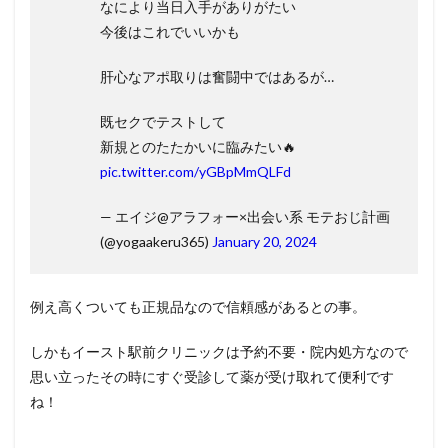
なにより当日入手がありがたい
今後はこれでいいかも
肝心なアポ取りは奮闘中ではあるが…
既セクでテストして
新規とのたたかいに臨みたい🔥
pic.twitter.com/yGBpMmQLFd
— エイジ@アラフォー×出会い系 モテおじ計画
(@yogaakeru365)
January 20, 2024
例え高くついても正規品なので信頼感があるとの事。
しかもイースト駅前クリニックは予約不要・院内処方なので
思い立ったその時にすぐ受診して薬が受け取れて便利です
ね！