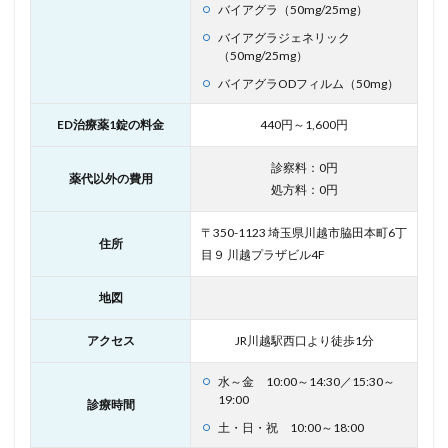
バイアグラ（50mg/25mg）
バイアグラジェネリック
（50mg/25mg）
バイアグラODフィルム（50mg）
ED治療薬1錠の料金
440円～1,600円
診察料：0円
薬代以外の費用
処方料：0円
〒350-1123 埼玉県川越市脇田本町6丁
住所
目９ 川越プラザビル4F
地図
アクセス
JR川越駅西口より徒歩1分
水～金 10:00～14:30／15:30～
19:00
診療時間
土・日・祝 10:00～18:00