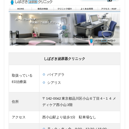
しばざき泌尿器クリニック
バイアグラ
取扱っている
ED治療薬
シアリス
〒142-0062 東京都品川区小山６丁目４−１４ メ
住所
ディケア西小山 3階
アクセス
西小山駅より徒歩1分 駐車場なし
月・火・水・金 9:30～12:30／15:00～